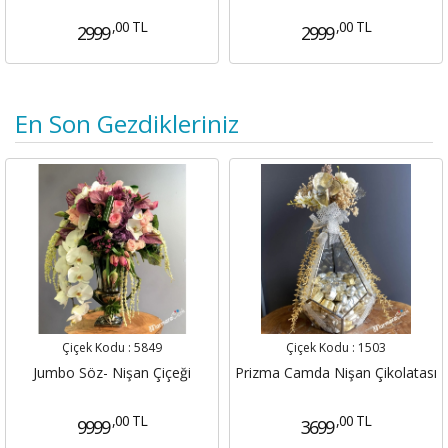
,00 TL
,00 TL
2999
2999
En Son Gezdikleriniz
Çiçek Kodu :
5849
Çiçek Kodu :
1503
Jumbo Söz- Nişan Çiçeği
Prizma Camda Nişan Çikolatası
,00 TL
,00 TL
9999
3699