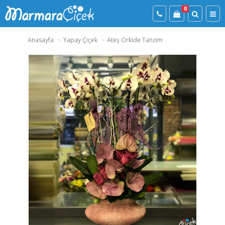
0
Anasayfa
Yapay Çiçek
Ateş Orkide Tanzim