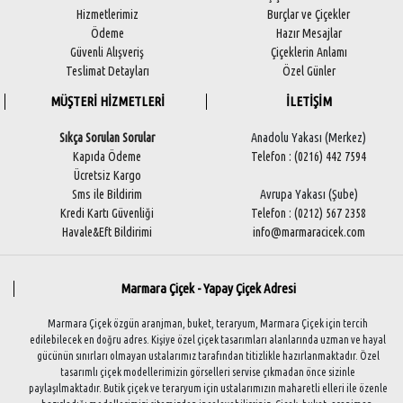
Hizmetlerimiz
Burçlar ve Çiçekler
Ödeme
Hazır Mesajlar
Güvenli Alışveriş
Çiçeklerin Anlamı
Teslimat Detayları
Özel Günler
MÜŞTERİ HİZMETLERİ
İLETİŞİM
Sıkça Sorulan Sorular
Anadolu Yakası (Merkez)
Kapıda Ödeme
Telefon : (0216) 442 7594
Ücretsiz Kargo
Sms ile Bildirim
Avrupa Yakası (Şube)
Kredi Kartı Güvenliği
Telefon : (0212) 567 2358
Havale&Eft Bildirimi
info@marmaracicek.com
Marmara Çiçek - Yapay Çiçek Adresi
Marmara Çiçek özgün aranjman, buket, teraryum, Marmara Çiçek için tercih
edilebilecek en doğru adres. Kişiye özel çiçek tasarımları alanlarında uzman ve hayal
gücünün sınırları olmayan ustalarımız tarafından titizlikle hazırlanmaktadır. Özel
tasarımlı çiçek modellerimizin görselleri servise çıkmadan önce sizinle
paylaşılmaktadır. Butik çiçek ve teraryum için ustalarımızın maharetli elleri ile özenle