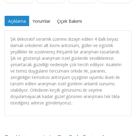
Açıklama
Yorumlar
Çiçek Bakımı
Şık dekoratif seramik üzerine dizayn edilen 4 dallı beyaz
damalı orkidenin alt kısmı antorium, güller ve egzotik
yeşillikler ile süslenereş ihtişamlı bir aranjman tasarlandı.
Şık ve gösterişli aranjman özel günlerde sevdiklerinizi
şımartacak güzelliği nedeniyle çok tercih ediliyor. Asaletin
ve temiz duyguların tercümanı orkide ile, paranın,
zenginliğin temsilcisi antoryum çiçeğinin uyumlu düeti ile
tanzim edilen aranjman özel günlerin anlamlı sunumu
olabiliyor. Orkidenin kırçıllı görünümü ile seyrine
doyulamayacak kadar güzel görünen aranjmanı tek tıkla
istediğiniz adrese gönderiyoruz..