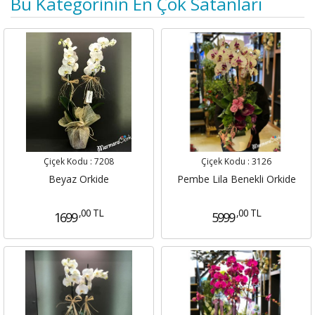
Bu Kategorinin En Çok Satanları
Çiçek Kodu :
7208
Çiçek Kodu :
3126
Beyaz Orkide
Pembe Lila Benekli Orkide
,00 TL
,00 TL
1699
5999