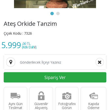
Ateş Orkide Tanzim
Çiçek Kodu :
7326
5.999
,00 TL
(Kdv Dahil)
Sipariş Ver
Aynı Gün
Güvenilir
Fotoğrafını
Kapıda
Teslimat
Alışveriş
Görün
Ödeme