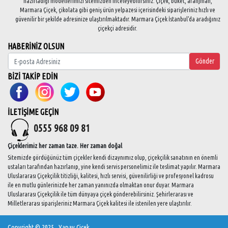
hazırladığı modellerimizi sitemizden inceleyebilirsiniz. Çiçek, buket, aranjman,
Marmara Çiçek, çikolata gibi geniş ürün yelpazesi içerisindeki siparişleriniz hızlı ve
güvenilir bir şekilde adresinize ulaştırılmaktadır. Marmara Çiçek İstanbul'da aradığınız
çiçekçi adresidir.
HABERİNİZ OLSUN
Gönder
BİZİ TAKİP EDİN
İLETİŞİME GEÇİN
0555 968 09 81
Çiçeklerimiz her zaman taze. Her zaman doğal
Sitemizde gördüğünüz tüm çiçekler kendi dizaynımız olup, çiçekçilik sanatının en önemli
ustaları tarafından hazırlanıp, yine kendi servis personelimiz ile teslimat yapılır. Marmara
Uluslararası Çiçekçilik titizliği, kalitesi, hızlı servisi, güvenilirliği ve profesyonel kadrosu
ile en mutlu günlerinizde her zaman yanınızda olmaktan onur duyar. Marmara
Uluslararası Çiçekçilik ile tüm dünyaya çiçek gönderebilirsiniz. Şehirlerarası ve
Milletlerarası siparişleriniz Marmara Çiçek kalitesi ile istenilen yere ulaştırılır.
Copyright © 2025
Yapay Çiçek