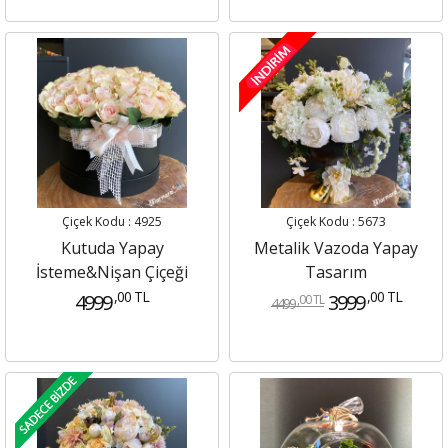
Çiçek Kodu : 4925
Çiçek Kodu : 5673
Kutuda Yapay
Metalik Vazoda Yapay
İsteme&Nişan Çiçeği
Tasarım
,00 TL
,00 TL
4999
3999
,00 TL
4499