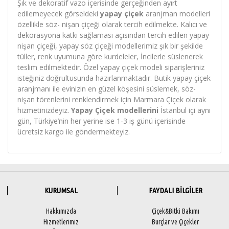
Şık ve dekoratif vazo içerisinde gerçeğinden ayırt
edilemeyecek görseldeki
yapay çiçek
aranjman modelleri
özellikle söz- nişan çiçeği olarak tercih edilmekte. Kalıcı ve
dekorasyona katkı sağlaması açısından tercih edilen yapay
nişan çiçeği, yapay söz çiçeği modellerimiz şık bir şekilde
tüller, renk uyumuna göre kurdeleler, İncilerle süslenerek
teslim edilmektedir. Özel yapay çiçek modeli siparişleriniz
isteğiniz doğrultusunda hazırlanmaktadır. Butik yapay çiçek
aranjmanı ile evinizin en güzel köşesini süslemek, söz-
nişan törenlerini renklendirmek için Marmara Çiçek olarak
hizmetinizdeyiz.
Yapay Çiçek modellerini
İstanbul içi aynı
gün, Türkiye’nin her yerine ise 1-3 iş günü içerisinde
ücretsiz kargo ile göndermekteyiz.
KURUMSAL
FAYDALI BİLGİLER
Hakkımızda
Çiçek&Bitki Bakımı
Hizmetlerimiz
Burçlar ve Çiçekler