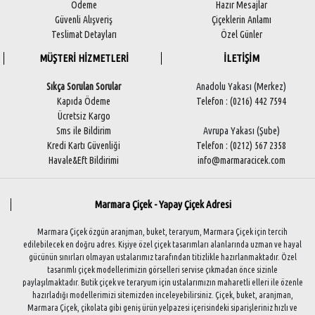
Ödeme
Hazır Mesajlar
Güvenli Alışveriş
Çiçeklerin Anlamı
Teslimat Detayları
Özel Günler
MÜŞTERİ HİZMETLERİ
İLETİŞİM
Sıkça Sorulan Sorular
Anadolu Yakası (Merkez)
Kapıda Ödeme
Telefon : (0216) 442 7594
Ücretsiz Kargo
Sms ile Bildirim
Avrupa Yakası (Şube)
Kredi Kartı Güvenliği
Telefon : (0212) 567 2358
Havale&Eft Bildirimi
info@marmaracicek.com
Marmara Çiçek - Yapay Çiçek Adresi
Marmara Çiçek özgün aranjman, buket, teraryum, Marmara Çiçek için tercih
edilebilecek en doğru adres. Kişiye özel çiçek tasarımları alanlarında uzman ve hayal
gücünün sınırları olmayan ustalarımız tarafından titizlikle hazırlanmaktadır. Özel
tasarımlı çiçek modellerimizin görselleri servise çıkmadan önce sizinle
paylaşılmaktadır. Butik çiçek ve teraryum için ustalarımızın maharetli elleri ile özenle
hazırladığı modellerimizi sitemizden inceleyebilirsiniz. Çiçek, buket, aranjman,
Marmara Çiçek, çikolata gibi geniş ürün yelpazesi içerisindeki siparişleriniz hızlı ve