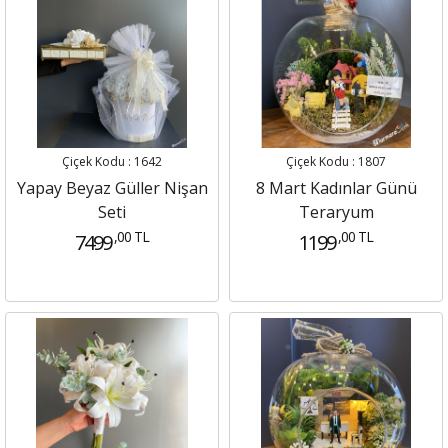
Çiçek Kodu : 1642
Çiçek Kodu : 1807
Yapay Beyaz Güller Nişan
8 Mart Kadınlar Günü
Seti
Teraryum
,00 TL
,00 TL
7499
1199