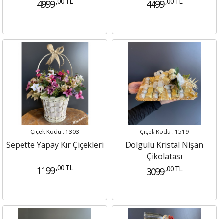
,00 TL
,00 TL
4999
4499
Çiçek Kodu : 1303
Çiçek Kodu : 1519
Sepette Yapay Kır Çiçekleri
Dolgulu Kristal Nişan
Çikolatası
,00 TL
1199
,00 TL
3099