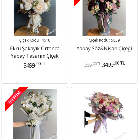
Çiçek Kodu : 4610
Çiçek Kodu : 5839
Ekru Şakayık Ortanca
Yapay Söz&Nişan Çiçeği
Yapay Tasarım Çiçek
,00 TL
,00 TL
3499
3499
,00 TL
3999