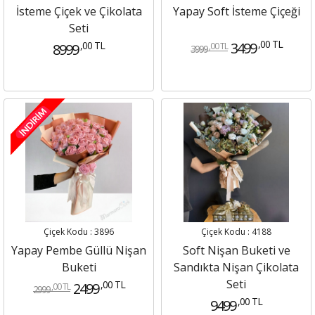
İsteme Çiçek ve Çikolata
Yapay Soft İsteme Çiçeği
Seti
,00 TL
,00 TL
3499
8999
,00 TL
3999
Çiçek Kodu : 3896
Çiçek Kodu : 4188
Yapay Pembe Güllü Nişan
Soft Nişan Buketi ve
Buketi
Sandıkta Nişan Çikolata
Seti
,00 TL
2499
,00 TL
2999
,00 TL
9499