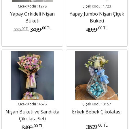
Çiçek Kodu : 1278
Çiçek Kodu : 1723
Yapay Orkideli Nişan
Yapay Jumbo Nişan Çiçek
Buketi
Buketi
,00 TL
,00 TL
3499
4999
,00 TL
3999
Çiçek Kodu : 4678
Çiçek Kodu : 3157
Nişan Buketi ve Sandıkta
Erkek Bebek Çikolatası
Çikolata Seti
,00 TL
,00 TL
3699
8499