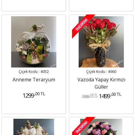
Çiçek Kodu : 4052
Çiçek Kodu : 4960
Anneme Teraryum
Vazoda Yapay Kırmızı
Güller
,00 TL
1299
,00 TL
1499
,00 TL
1999