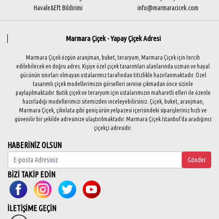
Havale&Eft Bildirimi
info@marmaracicek.com
Marmara Çiçek - Yapay Çiçek Adresi
Marmara Çiçek özgün aranjman, buket, teraryum, Marmara Çiçek için tercih
edilebilecek en doğru adres. Kişiye özel çiçek tasarımları alanlarında uzman ve hayal
gücünün sınırları olmayan ustalarımız tarafından titizlikle hazırlanmaktadır. Özel
tasarımlı çiçek modellerimizin görselleri servise çıkmadan önce sizinle
paylaşılmaktadır. Butik çiçek ve teraryum için ustalarımızın maharetli elleri ile özenle
hazırladığı modellerimizi sitemizden inceleyebilirsiniz. Çiçek, buket, aranjman,
Marmara Çiçek, çikolata gibi geniş ürün yelpazesi içerisindeki siparişleriniz hızlı ve
güvenilir bir şekilde adresinize ulaştırılmaktadır. Marmara Çiçek İstanbul'da aradığınız
çiçekçi adresidir.
HABERİNİZ OLSUN
Gönder
BİZİ TAKİP EDİN
İLETİŞİME GEÇİN