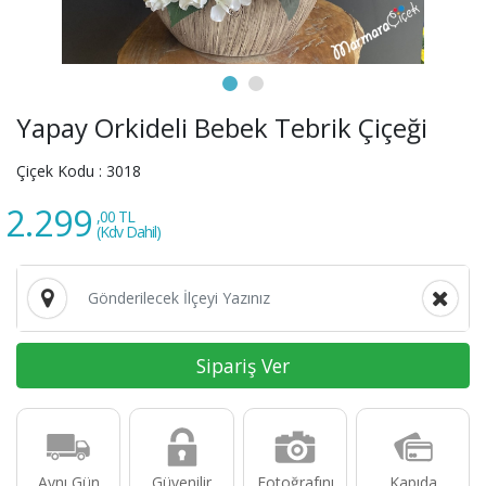
Yapay Orkideli Bebek Tebrik Çiçeği
Çiçek Kodu :
3018
2.299
,00 TL
(Kdv Dahil)
Sipariş Ver
Aynı Gün
Güvenilir
Fotoğrafını
Kapıda