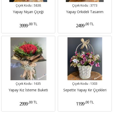
Çiçek Kodu :
5838
Çiçek Kodu :
3773
Yapay Nişan Çiçeği
Yapay Orkideli Tasarım
,00 TL
,00 TL
3999
2499
Çiçek Kodu :
1635
Çiçek Kodu :
1303
Yapay Kız İsteme Buketi
Sepette Yapay Kır Çiçekleri
,00 TL
,00 TL
2999
1199