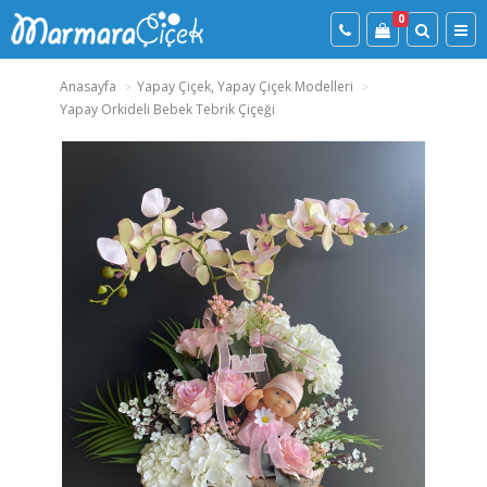
0
Anasayfa
Yapay Çiçek, Yapay Çiçek Modelleri
Yapay Orkideli Bebek Tebrik Çiçeği