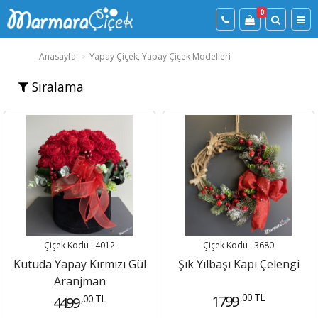
0
Anasayfa
Yapay Çiçek, Yapay Çiçek Modelleri
Sıralama
Çiçek Kodu : 4012
Çiçek Kodu : 3680
Kutuda Yapay Kırmızı Gül
Şık Yılbaşı Kapı Çelengi
Aranjman
,00 TL
,00 TL
1799
4499