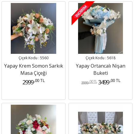
Çiçek Kodu : 5560
Çiçek Kodu : 5618
Yapay Krem Somon Sarkık
Yapay Ortancalı Nişan
Masa Çiçeği
Buketi
,00 TL
,00 TL
2999
3499
,00 TL
3999