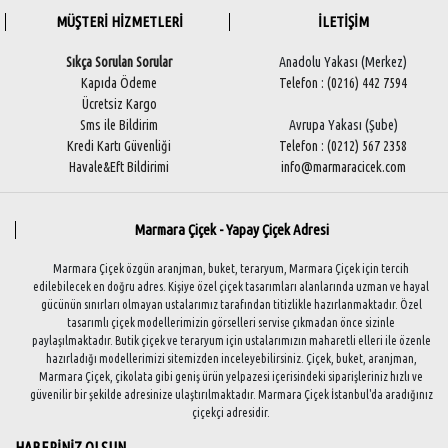
MÜŞTERİ HİZMETLERİ
İLETİŞİM
Sıkça Sorulan Sorular
Anadolu Yakası (Merkez)
Kapıda Ödeme
Telefon : (0216) 442 7594
Ücretsiz Kargo
Sms ile Bildirim
Avrupa Yakası (Şube)
Kredi Kartı Güvenliği
Telefon : (0212) 567 2358
Havale&Eft Bildirimi
info@marmaracicek.com
Marmara Çiçek - Yapay Çiçek Adresi
Marmara Çiçek özgün aranjman, buket, teraryum, Marmara Çiçek için tercih
edilebilecek en doğru adres. Kişiye özel çiçek tasarımları alanlarında uzman ve hayal
gücünün sınırları olmayan ustalarımız tarafından titizlikle hazırlanmaktadır. Özel
tasarımlı çiçek modellerimizin görselleri servise çıkmadan önce sizinle
paylaşılmaktadır. Butik çiçek ve teraryum için ustalarımızın maharetli elleri ile özenle
hazırladığı modellerimizi sitemizden inceleyebilirsiniz. Çiçek, buket, aranjman,
Marmara Çiçek, çikolata gibi geniş ürün yelpazesi içerisindeki siparişleriniz hızlı ve
güvenilir bir şekilde adresinize ulaştırılmaktadır. Marmara Çiçek İstanbul'da aradığınız
çiçekçi adresidir.