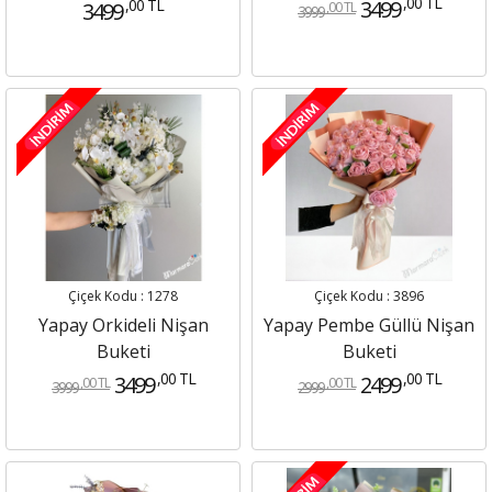
,00 TL
,00 TL
3499
3499
,00 TL
3999
Çiçek Kodu : 1278
Çiçek Kodu : 3896
Yapay Orkideli Nişan
Yapay Pembe Güllü Nişan
Buketi
Buketi
,00 TL
,00 TL
3499
2499
,00 TL
,00 TL
3999
2999