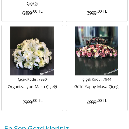
Çiçeği
,00 TL
,00 TL
6499
3999
Çiçek Kodu :
7880
Çiçek Kodu :
7944
Organizasyon Masa Çiçeği
Güllü Yapay Masa Çiçeği
,00 TL
,00 TL
2999
4999
En Son Gezdikleriniz