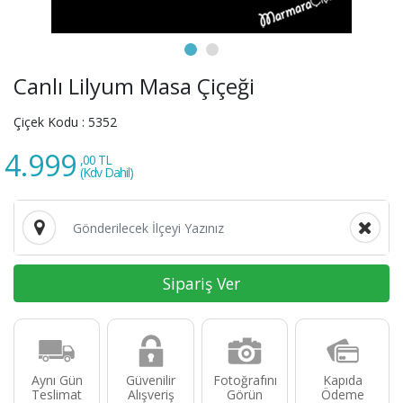
Canlı Lilyum Masa Çiçeği
Çiçek Kodu :
5352
4.999
,00 TL
(Kdv Dahil)
Sipariş Ver
Aynı Gün
Güvenilir
Fotoğrafını
Kapıda
Teslimat
Alışveriş
Görün
Ödeme