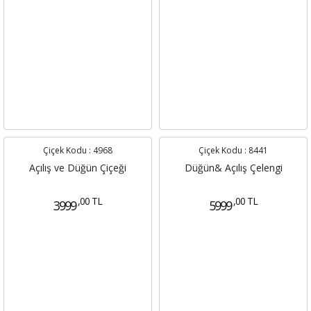
Çiçek Kodu :
4968
Çiçek Kodu :
8441
Açılış ve Düğün Çiçeği
Düğün& Açılış Çelengi
,00 TL
,00 TL
3999
5999