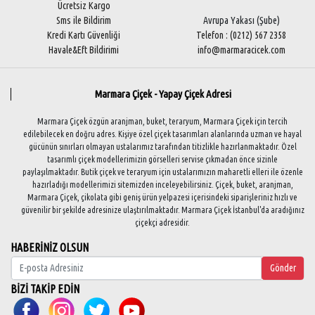
Ücretsiz Kargo
Sms ile Bildirim
Avrupa Yakası (Şube)
Kredi Kartı Güvenliği
Telefon : (0212) 567 2358
Havale&Eft Bildirimi
info@marmaracicek.com
Marmara Çiçek - Yapay Çiçek Adresi
Marmara Çiçek özgün aranjman, buket, teraryum, Marmara Çiçek için tercih
edilebilecek en doğru adres. Kişiye özel çiçek tasarımları alanlarında uzman ve hayal
gücünün sınırları olmayan ustalarımız tarafından titizlikle hazırlanmaktadır. Özel
tasarımlı çiçek modellerimizin görselleri servise çıkmadan önce sizinle
paylaşılmaktadır. Butik çiçek ve teraryum için ustalarımızın maharetli elleri ile özenle
hazırladığı modellerimizi sitemizden inceleyebilirsiniz. Çiçek, buket, aranjman,
Marmara Çiçek, çikolata gibi geniş ürün yelpazesi içerisindeki siparişleriniz hızlı ve
güvenilir bir şekilde adresinize ulaştırılmaktadır. Marmara Çiçek İstanbul'da aradığınız
çiçekçi adresidir.
HABERİNİZ OLSUN
Gönder
BİZİ TAKİP EDİN