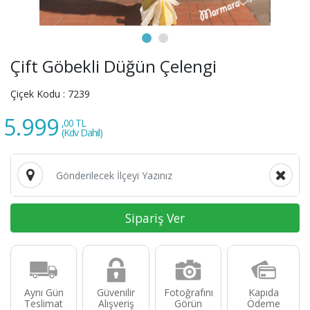
Çift Göbekli Düğün Çelengi
Çiçek Kodu :
7239
5.999
,00 TL
(Kdv Dahil)
Sipariş Ver
Aynı Gün
Güvenilir
Fotoğrafını
Kapıda
Teslimat
Alışveriş
Görün
Ödeme