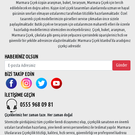
Marmara Çiçek özgün aranjman, buket, teraryum, Marmara Çiçek için tercih
edilebilecek en doğru adres. Kişiye özel çiçek tasarımları alanlarında uzman ve hayal
gücünün sınırları olmayan ustalarımız tarafından titizlikle hazırlanmaktadır. Özel
tasarımlı çiçek modellerimizin görselleri servise çıkmadan önce sizinle
paylaşılmaktadır. Butik çiçek ve teraryum için ustalarımızın maharetli elleri ile özenle
hazırladığı modellerimizi sitemizden inceleyebilirsiniz. Çiçek, buket, aranjman,
Marmara Çiçek, çikolata gibi geniş ürün yelpazesi içerisindeki siparişleriniz hızlı ve
güvenilir bir şekilde adresinize ulaştırılmaktadır. Marmara Çiçek İstanbul'da aradığınız
çiçekçi adresidir.
HABERİNİZ OLSUN
Gönder
BİZİ TAKİP EDİN
İLETİŞİME GEÇİN
0555 968 09 81
Çiçeklerimiz her zaman taze. Her zaman doğal
Sitemizde gördüğünüz tüm çiçekler kendi dizaynımız olup, çiçekçilik sanatının en önemli
ustaları tarafından hazırlanıp, yine kendi servis personelimiz ile teslimat yapılır. Marmara
Uluslararası Çiçekçilik titizliği, kalitesi, hızlı servisi, güvenilirliği ve profesyonel kadrosu