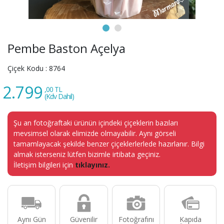
Pembe Baston Açelya
Çiçek Kodu :
8764
2.799
,00 TL
(Kdv Dahil)
Şu an fotoğraftaki ürünün içindeki çiçeklerin bazıları
mevsimsel olarak elimizde olmayabilir. Aynı görseli
tamamlayacak şekilde benzer çiçeklerlerlede hazırlanır. Bilgi
almak isterseniz lütfen bizimle irtibata geçiniz.
İletişim bilgileri için
tıklayınız.
Aynı Gün
Güvenilir
Fotoğrafını
Kapıda