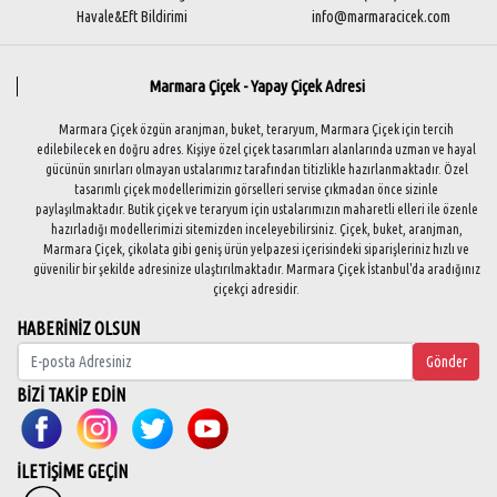
Havale&Eft Bildirimi
info@marmaracicek.com
Marmara Çiçek - Yapay Çiçek Adresi
Marmara Çiçek özgün aranjman, buket, teraryum, Marmara Çiçek için tercih
edilebilecek en doğru adres. Kişiye özel çiçek tasarımları alanlarında uzman ve hayal
gücünün sınırları olmayan ustalarımız tarafından titizlikle hazırlanmaktadır. Özel
tasarımlı çiçek modellerimizin görselleri servise çıkmadan önce sizinle
paylaşılmaktadır. Butik çiçek ve teraryum için ustalarımızın maharetli elleri ile özenle
hazırladığı modellerimizi sitemizden inceleyebilirsiniz. Çiçek, buket, aranjman,
Marmara Çiçek, çikolata gibi geniş ürün yelpazesi içerisindeki siparişleriniz hızlı ve
güvenilir bir şekilde adresinize ulaştırılmaktadır. Marmara Çiçek İstanbul'da aradığınız
çiçekçi adresidir.
HABERİNİZ OLSUN
Gönder
BİZİ TAKİP EDİN
İLETİŞİME GEÇİN