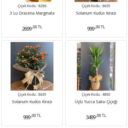
Çiçek Kodu :
8286
Çiçek Kodu :
8635
3 Lü Dracena Marginata
Solanum Kudüs Kirazı
,00 TL
,00 TL
2699
999
Çiçek Kodu :
8635
Çiçek Kodu :
4892
Solanum Kudüs Kirazı
Üçlü Yucca Saksı Çiçeği
,00 TL
,00 TL
999
3499