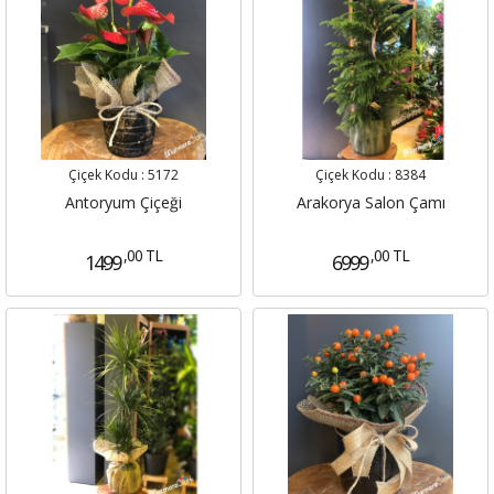
Çiçek Kodu :
5172
Çiçek Kodu :
8384
Antoryum Çiçeği
Arakorya Salon Çamı
,00 TL
,00 TL
1499
6999