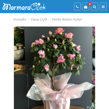
0
Anasayfa
Yapay Çiçek
Pembe Baston Açelya