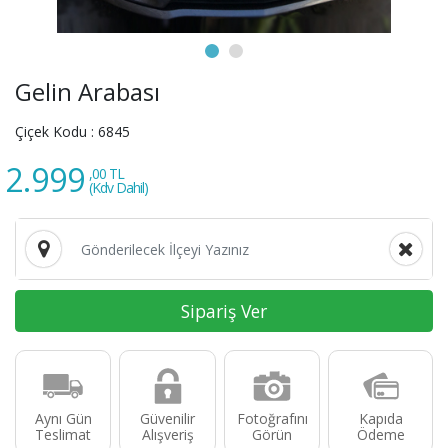
Gelin Arabası
Çiçek Kodu :
6845
2.999
,00 TL
(Kdv Dahil)
Sipariş Ver
Aynı Gün
Güvenilir
Fotoğrafını
Kapıda
Teslimat
Alışveriş
Görün
Ödeme