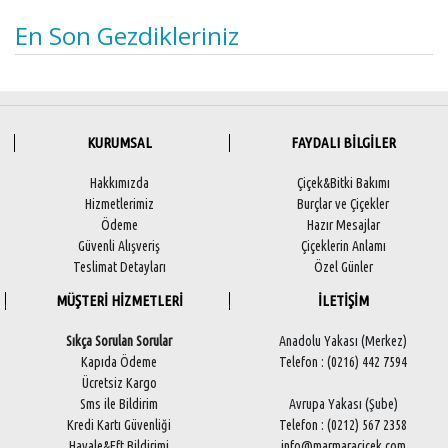
En Son Gezdikleriniz
KURUMSAL
FAYDALI BİLGİLER
Hakkımızda
Çiçek&Bitki Bakımı
Hizmetlerimiz
Burçlar ve Çiçekler
Ödeme
Hazır Mesajlar
Güvenli Alışveriş
Çiçeklerin Anlamı
Teslimat Detayları
Özel Günler
MÜŞTERİ HİZMETLERİ
İLETİŞİM
Sıkça Sorulan Sorular
Anadolu Yakası (Merkez)
Kapıda Ödeme
Telefon : (0216) 442 7594
Ücretsiz Kargo
Sms ile Bildirim
Avrupa Yakası (Şube)
Kredi Kartı Güvenliği
Telefon : (0212) 567 2358
Havale&Eft Bildirimi
info@marmaracicek.com