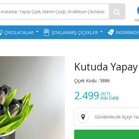
H
ÇİKOLATALAR
ŞOKLANMIŞ ÇİÇEKLER
İNDİRİMDE
Kutuda Yapay 
Çiçek Kodu :
5886
2.499
,00 TL
(Kdv Dahil)