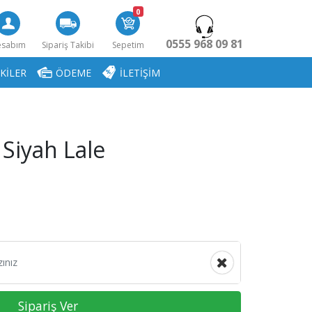
0
0555 968 09 81
esabım
Sipariş Takibi
Sepetim
KİLER
ÖDEME
İLETİŞİM
Siyah Lale
Sipariş Ver