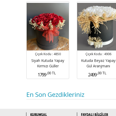
Çiçek Kodu :
4906
Çiçek Kodu :
4850
Kutuda Beyaz Yapay
Siyah Kutuda Yapay
Gül Aranjmanı
Kırmızı Güller
,00 TL
,00 TL
2499
1799
En Son Gezdikleriniz
KURUMSAL
FAYDALI BİLGİLER