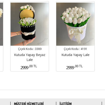
Çiçek Kodu :
3389
Çiçek Kodu :
4191
Kutuda Yapay Beyaz
Kutuda Yapay Lale
Lale
,00 TL
,00 TL
2999
2999
MÜŞTERİ HİZMETLERİ
İLETİŞİM