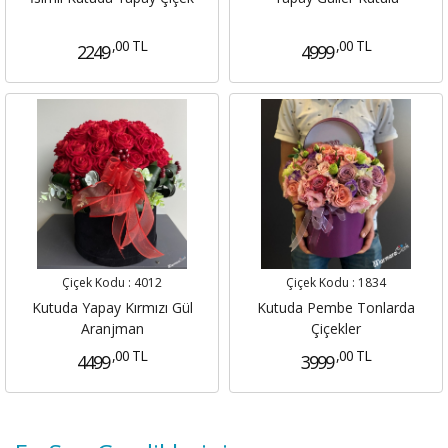
,00 TL
,00 TL
2249
4999
Çiçek Kodu :
4012
Çiçek Kodu :
1834
Kutuda Yapay Kırmızı Gül
Kutuda Pembe Tonlarda
Aranjman
Çiçekler
,00 TL
,00 TL
4499
3999