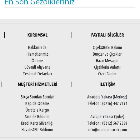
En Son Gezdikleriniz
KURUMSAL
FAYDALI BİLGİLER
Hakkımızda
Çiçek&Bitki Bakımı
Hizmetlerimiz
Burçlar ve Çiçekler
Ödeme
Hazır Mesajlar
Güvenli Alışveriş
Çiçeklerin Anlamı
Teslimat Detayları
Özel Günler
MÜŞTERİ HİZMETLERİ
İLETİŞİM
Sıkça Sorulan Sorular
Anadolu Yakası (Merkez)
Kapıda Ödeme
Telefon : (0216) 442 7594
Ücretsiz Kargo
Sms ile Bildirim
Avrupa Yakası (Şube)
Kredi Kartı Güvenliği
Telefon : (0212) 567 2358
Havale&Eft Bildirimi
info@marmaracicek.com