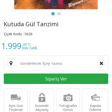
Kutuda Gül Tanzimi
Çiçek Kodu :
5626
1.999
,00 TL
(Kdv Dahil)
Sipariş Ver
Aynı Gün
Güvenilir
Fotoğrafını
Kapıda
Teslimat
Alışveriş
Görün
Ödeme