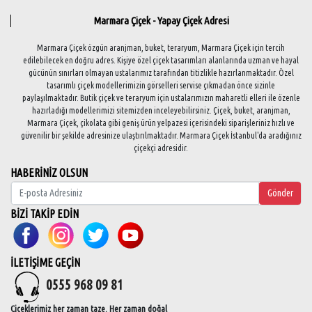
Marmara Çiçek - Yapay Çiçek Adresi
Marmara Çiçek özgün aranjman, buket, teraryum, Marmara Çiçek için tercih
edilebilecek en doğru adres. Kişiye özel çiçek tasarımları alanlarında uzman ve hayal
gücünün sınırları olmayan ustalarımız tarafından titizlikle hazırlanmaktadır. Özel
tasarımlı çiçek modellerimizin görselleri servise çıkmadan önce sizinle
paylaşılmaktadır. Butik çiçek ve teraryum için ustalarımızın maharetli elleri ile özenle
hazırladığı modellerimizi sitemizden inceleyebilirsiniz. Çiçek, buket, aranjman,
Marmara Çiçek, çikolata gibi geniş ürün yelpazesi içerisindeki siparişleriniz hızlı ve
güvenilir bir şekilde adresinize ulaştırılmaktadır. Marmara Çiçek İstanbul'da aradığınız
çiçekçi adresidir.
HABERİNİZ OLSUN
Gönder
BİZİ TAKİP EDİN
İLETİŞİME GEÇİN
0555 968 09 81
Çiçeklerimiz her zaman taze. Her zaman doğal