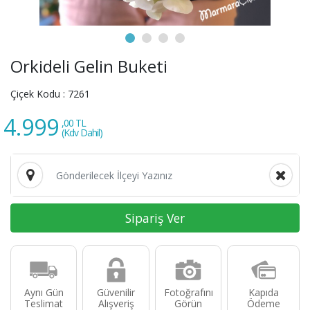
Orkideli Gelin Buketi
Çiçek Kodu :
7261
4.999
,00 TL
(Kdv Dahil)
Sipariş Ver
Aynı Gün
Güvenilir
Fotoğrafını
Kapıda
Teslimat
Alışveriş
Görün
Ödeme