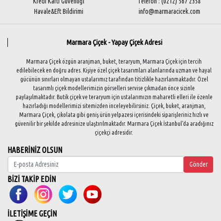
Kredi Kartı Güvenliği
Telefon : (0212) 567 2358
Havale&Eft Bildirimi
info@marmaracicek.com
Marmara Çiçek - Yapay Çiçek Adresi
Marmara Çiçek özgün aranjman, buket, teraryum, Marmara Çiçek için tercih
edilebilecek en doğru adres. Kişiye özel çiçek tasarımları alanlarında uzman ve hayal
gücünün sınırları olmayan ustalarımız tarafından titizlikle hazırlanmaktadır. Özel
tasarımlı çiçek modellerimizin görselleri servise çıkmadan önce sizinle
paylaşılmaktadır. Butik çiçek ve teraryum için ustalarımızın maharetli elleri ile özenle
hazırladığı modellerimizi sitemizden inceleyebilirsiniz. Çiçek, buket, aranjman,
Marmara Çiçek, çikolata gibi geniş ürün yelpazesi içerisindeki siparişleriniz hızlı ve
güvenilir bir şekilde adresinize ulaştırılmaktadır. Marmara Çiçek İstanbul'da aradığınız
çiçekçi adresidir.
HABERİNİZ OLSUN
Gönder
BİZİ TAKİP EDİN
İLETİŞİME GEÇİN