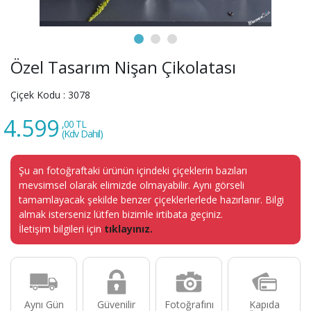
Özel Tasarım Nişan Çikolatası
Çiçek Kodu :
3078
4.599
,00 TL
(Kdv Dahil)
Şu an fotoğraftaki ürünün içindeki çiçeklerin bazıları
mevsimsel olarak elimizde olmayabilir. Aynı görseli
tamamlayacak şekilde benzer çiçeklerlerlede hazırlanır. Bilgi
almak isterseniz lütfen bizimle irtibata geçiniz.
İletişim bilgileri için
tıklayınız.
Aynı Gün
Güvenilir
Fotoğrafını
Kapıda