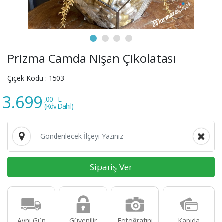
Prizma Camda Nişan Çikolatası
Çiçek Kodu :
1503
3.699
,00 TL
(Kdv Dahil)
Sipariş Ver
Aynı Gün
Güvenilir
Fotoğrafını
Kapıda