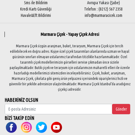
Sms ile Bildirim
Avrupa Yakası (Şube)
Kredi Kartı Güvenliği
Telefon : (0212) 567 2358
Havale&Eft Bildirimi
info@marmaracicek.com
Marmara Çiçek - Yapay Çiçek Adresi
Marmara Çiçek özgün aranjman, buket, teraryum, Marmara Çiçek için tercih
edilebilecek en doğru adres. Kişiye özel çiçek tasarımları alanlarında uzman ve hayal
gücünün sınırları olmayan ustalarımız tarafından titizlikle hazırlanmaktadır. Özel
tasarımlı çiçek modellerimizin görselleri servise çıkmadan önce sizinle
paylaşılmaktadır. Butik çiçek ve teraryum için ustalarımızın maharetli elleri ile özenle
hazırladığı modellerimizi sitemizden inceleyebilirsiniz. Çiçek, buket, aranjman,
Marmara Çiçek, çikolata gibi geniş ürün yelpazesi içerisindeki siparişleriniz hızlı ve
güvenilir bir şekilde adresinize ulaştırılmaktadır. Marmara Çiçek İstanbul'da aradığınız
çiçekçi adresidir.
HABERİNİZ OLSUN
Gönder
BİZİ TAKİP EDİN