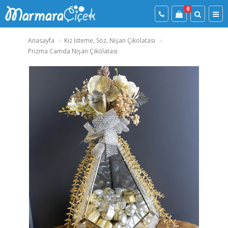
0
Anasayfa
Kız İsteme, Söz, Nişan Çikolatası
Prizma Camda Nişan Çikolatası