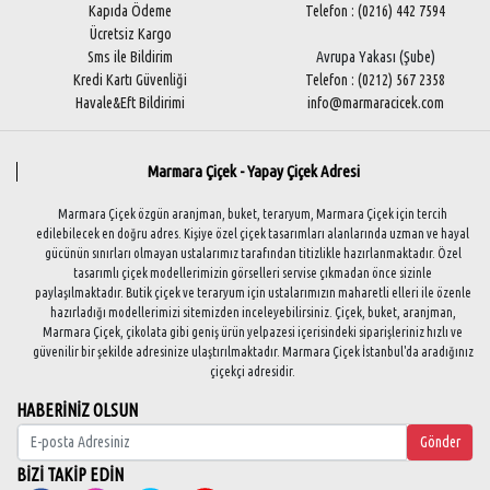
Kapıda Ödeme
Telefon : (0216) 442 7594
Ücretsiz Kargo
Sms ile Bildirim
Avrupa Yakası (Şube)
Kredi Kartı Güvenliği
Telefon : (0212) 567 2358
Havale&Eft Bildirimi
info@marmaracicek.com
Marmara Çiçek - Yapay Çiçek Adresi
Marmara Çiçek özgün aranjman, buket, teraryum, Marmara Çiçek için tercih
edilebilecek en doğru adres. Kişiye özel çiçek tasarımları alanlarında uzman ve hayal
gücünün sınırları olmayan ustalarımız tarafından titizlikle hazırlanmaktadır. Özel
tasarımlı çiçek modellerimizin görselleri servise çıkmadan önce sizinle
paylaşılmaktadır. Butik çiçek ve teraryum için ustalarımızın maharetli elleri ile özenle
hazırladığı modellerimizi sitemizden inceleyebilirsiniz. Çiçek, buket, aranjman,
Marmara Çiçek, çikolata gibi geniş ürün yelpazesi içerisindeki siparişleriniz hızlı ve
güvenilir bir şekilde adresinize ulaştırılmaktadır. Marmara Çiçek İstanbul'da aradığınız
çiçekçi adresidir.
HABERİNİZ OLSUN
Gönder
BİZİ TAKİP EDİN