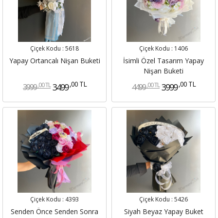
Çiçek Kodu :
5618
Çiçek Kodu :
1406
Yapay Ortancalı Nişan Buketi
İsimli Özel Tasarım Yapay
Nişan Buketi
,00 TL
,00 TL
,00 TL
,00 TL
3499
3999
3999
4499
Çiçek Kodu :
4393
Çiçek Kodu :
5426
Senden Önce Senden Sonra
Siyah Beyaz Yapay Buket