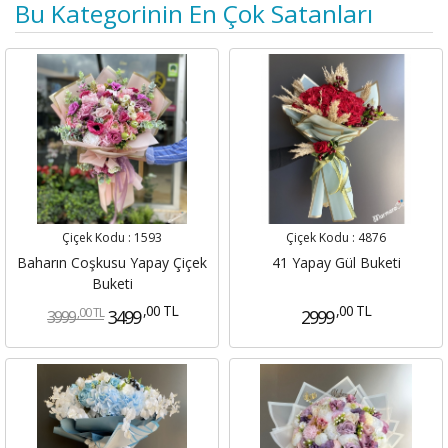
Bu Kategorinin En Çok Satanları
Çiçek Kodu :
1593
Çiçek Kodu :
4876
Baharın Coşkusu Yapay Çiçek
41 Yapay Gül Buketi
Buketi
,00 TL
,00 TL
,00 TL
3499
2999
3999