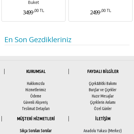
Buket
,00 TL
,00 TL
3499
2499
En Son Gezdikleriniz
KURUMSAL
FAYDALI BİLGİLER
Hakkımızda
Çiçek&Bitki Bakımı
Hizmetlerimiz
Burçlar ve Çiçekler
Ödeme
Hazır Mesajlar
Güvenli Alışveriş
Çiçeklerin Anlamı
Teslimat Detayları
Özel Günler
MÜŞTERİ HİZMETLERİ
İLETİŞİM
Sıkça Sorulan Sorular
Anadolu Yakası (Merkez)