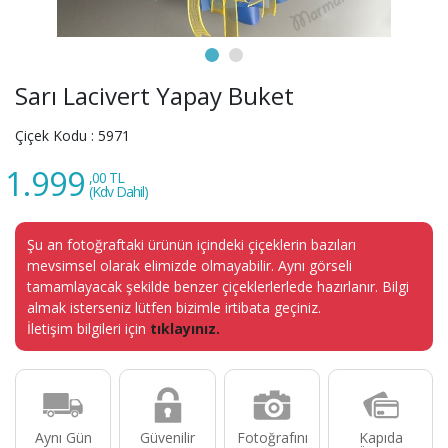
Sarı Lacivert Yapay Buket
Çiçek Kodu :
5971
1.999
,00 TL
(Kdv Dahil)
Şu an fotoğraftaki ürünün içindeki çiçeklerin bazıları
mevsimsel olarak elimizde olmayabilir. Aynı görseli
tamamlayacak şekilde benzer çiçeklerlerlede hazırlanır. Bilgi
almak isterseniz lütfen bizimle irtibata geçiniz.
İletişim bilgileri için
tıklayınız.
Aynı Gün
Güvenilir
Fotoğrafını
Kapıda