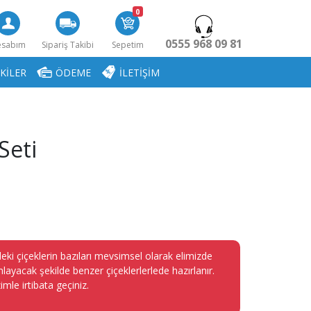
0
0555 968 09 81
esabım
Sipariş Takibi
Sepetim
KİLER
ÖDEME
İLETİŞİM
Seti
eki çiçeklerin bazıları mevsimsel olarak elimizde
layacak şekilde benzer çiçeklerlerlede hazırlanır.
imle irtibata geçiniz.