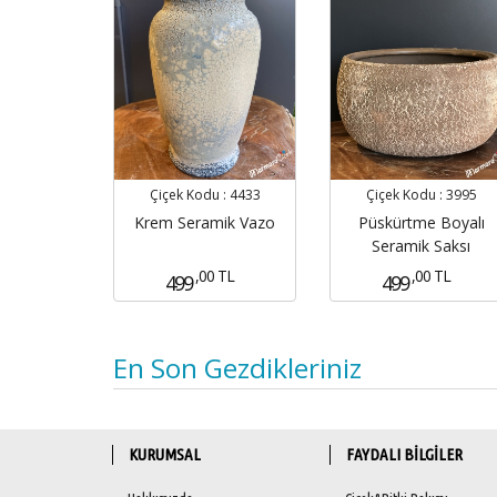
Çiçek Kodu :
4433
Çiçek Kodu :
3995
Krem Seramik Vazo
Püskürtme Boyalı
Seramik Saksı
,00 TL
,00 TL
499
499
En Son Gezdikleriniz
KURUMSAL
FAYDALI BİLGİLER