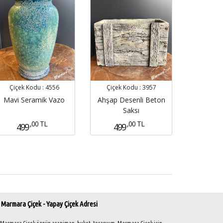
Çiçek Kodu :
4556
Çiçek Kodu :
3957
Mavi Seramik Vazo
Ahşap Desenli Beton
Saksı
,00 TL
,00 TL
499
499
Marmara Çiçek - Yapay Çiçek Adresi