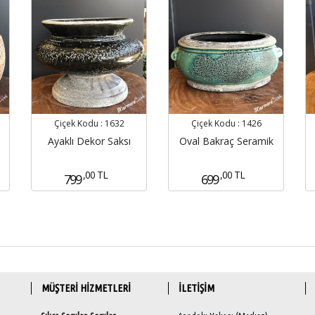
Çiçek Kodu :
1632
Çiçek Kodu :
1426
Ayaklı Dekor Saksı
Oval Bakraç Seramik
,00 TL
,00 TL
799
699
MÜŞTERİ HİZMETLERİ
İLETİŞİM