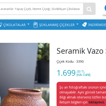
H
ÇİKOLATALAR
ŞOKLANMIŞ ÇİÇEKLER
İNDİRİMDE
Seramik Vazo 
Çiçek Kodu :
3390
1.699
,00 TL
(Kdv Dahil)
Şu an fotoğraftaki ürünün içind
olmayabilir. Aynı görseli tamam
Bilgi almak isterseniz lütfen biz
İletişim bilgileri için
tıklayınız.