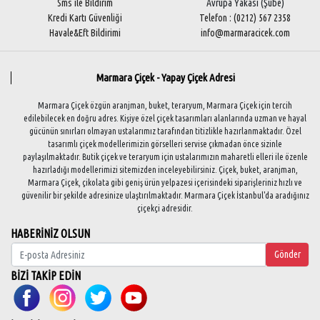
Sms ile Bildirim
Avrupa Yakası (Şube)
Kredi Kartı Güvenliği
Telefon : (0212) 567 2358
Havale&Eft Bildirimi
info@marmaracicek.com
Marmara Çiçek - Yapay Çiçek Adresi
Marmara Çiçek özgün aranjman, buket, teraryum, Marmara Çiçek için tercih
edilebilecek en doğru adres. Kişiye özel çiçek tasarımları alanlarında uzman ve hayal
gücünün sınırları olmayan ustalarımız tarafından titizlikle hazırlanmaktadır. Özel
tasarımlı çiçek modellerimizin görselleri servise çıkmadan önce sizinle
paylaşılmaktadır. Butik çiçek ve teraryum için ustalarımızın maharetli elleri ile özenle
hazırladığı modellerimizi sitemizden inceleyebilirsiniz. Çiçek, buket, aranjman,
Marmara Çiçek, çikolata gibi geniş ürün yelpazesi içerisindeki siparişleriniz hızlı ve
güvenilir bir şekilde adresinize ulaştırılmaktadır. Marmara Çiçek İstanbul'da aradığınız
çiçekçi adresidir.
HABERİNİZ OLSUN
Gönder
BİZİ TAKİP EDİN