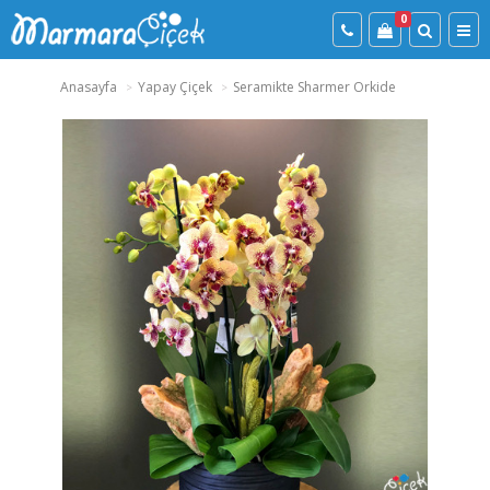
0
Anasayfa
Yapay Çiçek
Seramikte Sharmer Orkide