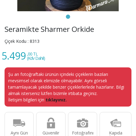
Seramikte Sharmer Orkide
Çiçek Kodu :
8313
5.499
,00 TL
(Kdv Dahil)
Şu an fotoğraftaki ürünün içindeki çiçeklerin bazıları
mevsimsel olarak elimizde olmayabilir. Aynı görseli
tamamlayacak şekilde benzer çiçeklerlerlede hazırlanır. Bilgi
almak isterseniz lütfen bizimle irtibata geçiniz.
İletişim bilgileri için
tıklayınız.
Aynı Gün
Güvenilir
Fotoğrafını
Kapıda