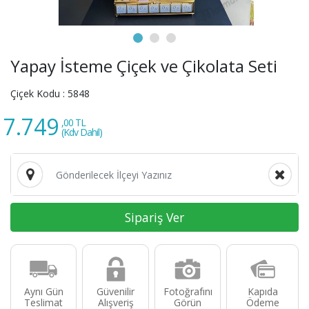
Yapay İsteme Çiçek ve Çikolata Seti
Çiçek Kodu :
5848
7.749
,00 TL
(Kdv Dahil)
Sipariş Ver
Aynı Gün
Güvenilir
Fotoğrafını
Kapıda
Teslimat
Alışveriş
Görün
Ödeme