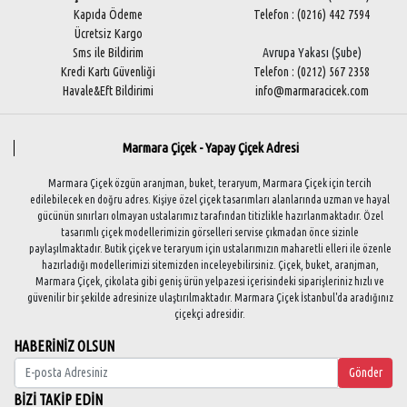
Kapıda Ödeme
Telefon : (0216) 442 7594
Ücretsiz Kargo
Sms ile Bildirim
Avrupa Yakası (Şube)
Kredi Kartı Güvenliği
Telefon : (0212) 567 2358
Havale&Eft Bildirimi
info@marmaracicek.com
Marmara Çiçek - Yapay Çiçek Adresi
Marmara Çiçek özgün aranjman, buket, teraryum, Marmara Çiçek için tercih
edilebilecek en doğru adres. Kişiye özel çiçek tasarımları alanlarında uzman ve hayal
gücünün sınırları olmayan ustalarımız tarafından titizlikle hazırlanmaktadır. Özel
tasarımlı çiçek modellerimizin görselleri servise çıkmadan önce sizinle
paylaşılmaktadır. Butik çiçek ve teraryum için ustalarımızın maharetli elleri ile özenle
hazırladığı modellerimizi sitemizden inceleyebilirsiniz. Çiçek, buket, aranjman,
Marmara Çiçek, çikolata gibi geniş ürün yelpazesi içerisindeki siparişleriniz hızlı ve
güvenilir bir şekilde adresinize ulaştırılmaktadır. Marmara Çiçek İstanbul'da aradığınız
çiçekçi adresidir.
HABERİNİZ OLSUN
Gönder
BİZİ TAKİP EDİN