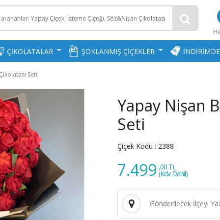
H
ÇİKOLATALAR
ŞOKLANMIŞ ÇİÇEKLER
İNDİRİMDE
ikolatası Seti
Yapay Nişan B
Seti
Çiçek Kodu :
2388
7.499
,00 TL
(Kdv Dahil)