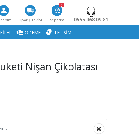
0
0555 968 09 81
esabım
Sipariş Takibi
Sepetim
KİLER
ÖDEME
İLETİŞİM
uketi Nişan Çikolatası