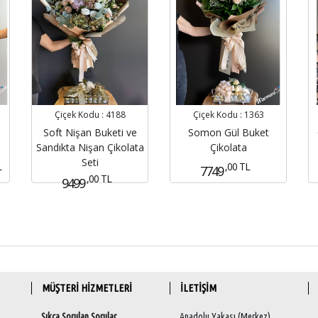
Çiçek Kodu :
4188
Çiçek Kodu :
1363
Soft Nişan Buketi ve
Somon Gül Buket
Sandıkta Nişan Çikolata
Çikolata
Seti
L
,00 TL
7749
,00 TL
9499
MÜŞTERİ HİZMETLERİ
İLETİŞİM
Sıkça Sorulan Sorular
Anadolu Yakası (Merkez)