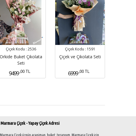
Çiçek Kodu :
2536
Çiçek Kodu :
1591
Orkide Buket Çikolata
Çiçek ve Çikolata Seti
Seti
,00 TL
,00 TL
9499
6999
Marmara Çiçek - Yapay Çiçek Adresi
Marmara Çiçek özgün aranjman, buket, teraryum, Marmara Çiçek için