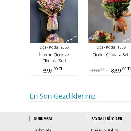
Çiçek Kodu :
2588
Çiçek Kodu :
1338
İsteme Çiçek ve
Çiçek - Çikolata Seti
Çikolata Seti
,00 TL
,00 T
,00 TL
8999
8999
9999
En Son Gezdikleriniz
KURUMSAL
FAYDALI BİLGİLER
Hakkımızda
Çiçek&Bitki Bakımı