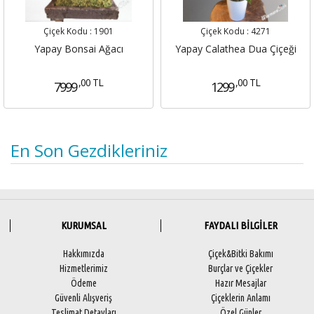
Çiçek Kodu :
1901
Çiçek Kodu :
4271
Yapay Bonsai Ağacı
Yapay Calathea Dua Çiçeği
,00 TL
,00 TL
7999
1299
En Son Gezdikleriniz
KURUMSAL
FAYDALI BİLGİLER
Hakkımızda
Çiçek&Bitki Bakımı
Hizmetlerimiz
Burçlar ve Çiçekler
Ödeme
Hazır Mesajlar
Güvenli Alışveriş
Çiçeklerin Anlamı
Teslimat Detayları
Özel Günler