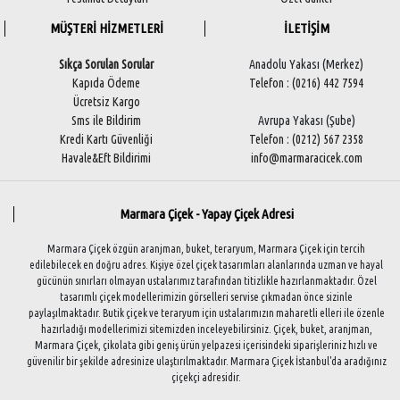
MÜŞTERİ HİZMETLERİ
İLETİŞİM
Sıkça Sorulan Sorular
Anadolu Yakası (Merkez)
Kapıda Ödeme
Telefon : (0216) 442 7594
Ücretsiz Kargo
Sms ile Bildirim
Avrupa Yakası (Şube)
Kredi Kartı Güvenliği
Telefon : (0212) 567 2358
Havale&Eft Bildirimi
info@marmaracicek.com
Marmara Çiçek - Yapay Çiçek Adresi
Marmara Çiçek özgün aranjman, buket, teraryum, Marmara Çiçek için tercih
edilebilecek en doğru adres. Kişiye özel çiçek tasarımları alanlarında uzman ve hayal
gücünün sınırları olmayan ustalarımız tarafından titizlikle hazırlanmaktadır. Özel
tasarımlı çiçek modellerimizin görselleri servise çıkmadan önce sizinle
paylaşılmaktadır. Butik çiçek ve teraryum için ustalarımızın maharetli elleri ile özenle
hazırladığı modellerimizi sitemizden inceleyebilirsiniz. Çiçek, buket, aranjman,
Marmara Çiçek, çikolata gibi geniş ürün yelpazesi içerisindeki siparişleriniz hızlı ve
güvenilir bir şekilde adresinize ulaştırılmaktadır. Marmara Çiçek İstanbul'da aradığınız
çiçekçi adresidir.