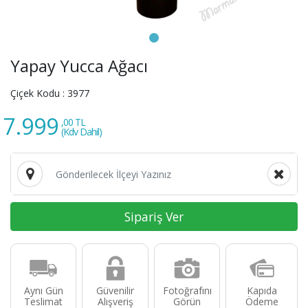
Yapay Yucca Ağacı
Çiçek Kodu :
3977
7.999
,00 TL
(Kdv Dahil)
Sipariş Ver
Aynı Gün
Güvenilir
Fotoğrafını
Kapıda
Teslimat
Alışveriş
Görün
Ödeme