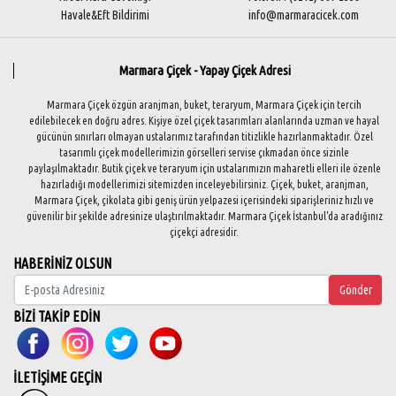
Havale&Eft Bildirimi
info@marmaracicek.com
Marmara Çiçek - Yapay Çiçek Adresi
Marmara Çiçek özgün aranjman, buket, teraryum, Marmara Çiçek için tercih
edilebilecek en doğru adres. Kişiye özel çiçek tasarımları alanlarında uzman ve hayal
gücünün sınırları olmayan ustalarımız tarafından titizlikle hazırlanmaktadır. Özel
tasarımlı çiçek modellerimizin görselleri servise çıkmadan önce sizinle
paylaşılmaktadır. Butik çiçek ve teraryum için ustalarımızın maharetli elleri ile özenle
hazırladığı modellerimizi sitemizden inceleyebilirsiniz. Çiçek, buket, aranjman,
Marmara Çiçek, çikolata gibi geniş ürün yelpazesi içerisindeki siparişleriniz hızlı ve
güvenilir bir şekilde adresinize ulaştırılmaktadır. Marmara Çiçek İstanbul'da aradığınız
çiçekçi adresidir.
HABERİNİZ OLSUN
Gönder
BİZİ TAKİP EDİN
İLETİŞİME GEÇİN