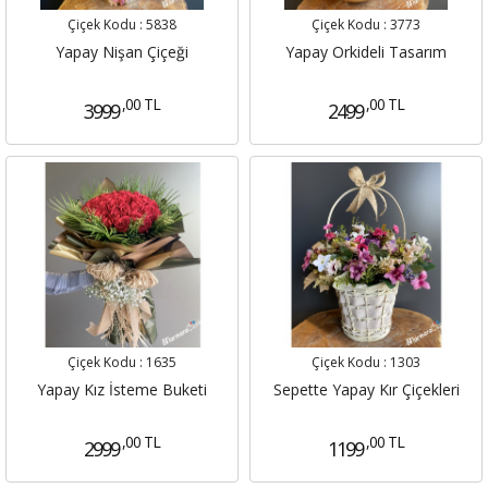
Çiçek Kodu :
5838
Çiçek Kodu :
3773
Yapay Nişan Çiçeği
Yapay Orkideli Tasarım
,00 TL
,00 TL
3999
2499
Çiçek Kodu :
1635
Çiçek Kodu :
1303
Yapay Kız İsteme Buketi
Sepette Yapay Kır Çiçekleri
,00 TL
,00 TL
2999
1199