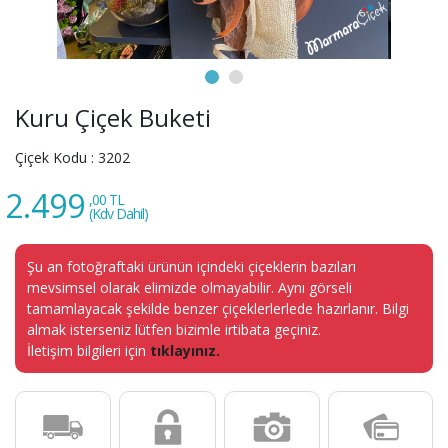
Kuru Çiçek Buketi
Çiçek Kodu :
3202
2.499
,00 TL
(Kdv Dahil)
Şu an fotoğraftaki ürünün içindeki çiçeklerin bazıları
mevsimsel olarak elimizde olmayabilir. Aynı görseli
tamamlayacak şekilde benzer çiçeklerlerlede hazırlanır. Bilgi
almak isterseniz lütfen bizimle irtibata geçiniz.
İletişim bilgileri için
tıklayınız.