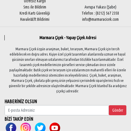
Ücretsiz Kargo
Sms ile Bildirim
Avrupa Yakası (Şube)
Kredi Kartı Güvenliği
Telefon : (0212) 567 2358
Havale&Eft Bildirimi
info@marmaracicek.com
Marmara Çiçek - Yapay Çiçek Adresi
Marmara Çiçek özgün aranjman, buket, teraryum, Marmara Çiçek için tercih
edilebilecek en doğru adres. Kişiye özel çiçek tasarımları alanlarında uzman ve hayal
gücünün sınırları olmayan ustalarımız tarafından titizlikle hazırlanmaktadır. Özel
tasarımlı çiçek modellerimizin görselleri servise çıkmadan önce sizinle
paylaşılmaktadır. Butik çiçek ve teraryum için ustalarımızın maharetli elleri ile özenle
hazırladığı modellerimizi sitemizden inceleyebilirsiniz. Çiçek, buket, aranjman,
Marmara Çiçek, çikolata gibi geniş ürün yelpazesi içerisindeki siparişleriniz hızlı ve
güvenilir bir şekilde adresinize ulaştırılmaktadır. Marmara Çiçek İstanbul'da aradığınız
çiçekçi adresidir.
HABERİNİZ OLSUN
Gönder
BİZİ TAKİP EDİN