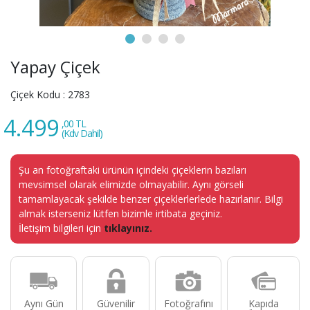
Yapay Çiçek
Çiçek Kodu :
2783
4.499
,00 TL
(Kdv Dahil)
Şu an fotoğraftaki ürünün içindeki çiçeklerin bazıları
mevsimsel olarak elimizde olmayabilir. Aynı görseli
tamamlayacak şekilde benzer çiçeklerlerlede hazırlanır. Bilgi
almak isterseniz lütfen bizimle irtibata geçiniz.
İletişim bilgileri için
tıklayınız.
Aynı Gün
Güvenilir
Fotoğrafını
Kapıda