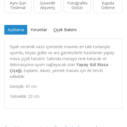
Aynı Gün
Güvenilir
Fotoğrafını
Kapıda
Teslimat
Alışveriş
Görün
Ödeme
Açıklama
Yorumlar
Çiçek Bakımı
Siyah seramik vazo içerisinde mavinin en tatlı tonlarıyla
uyumlu, beyaz güller ve ara garnitürlerle hazırlanan yapay
masa çiçek tanzimi. Salonda masaya renk katacak ve
dekorasyona uyum sağlayacak olan
Yapay Gül Masa
Çiçeği,
toplantı, davet, yemek masası için de tercih
edilebilir.
Genişlik: 47 cm
Yükseklik: 23 cm