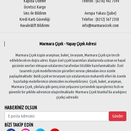
Kapıda Ödeme
Telefon : (0216) 442 7594
Ücretsiz Kargo
Sms ile Bildirim
Avrupa Yakası (Şube)
Kredi Kartı Güvenliği
Telefon : (0212) 567 2358
Havale&Eft Bildirimi
info@marmaracicek.com
Marmara Çiçek - Yapay Çiçek Adresi
Marmara Çiçek özgün aranjman, buket, teraryum, Marmara Çiçek için tercih
edilebilecek en doğru adres. Kişiye özel çiçek tasarımları alanlarında uzman ve hayal
gücünün sınırları olmayan ustalarımız tarafından titizlikle hazırlanmaktadır. Özel
tasarımlı çiçek modellerimizin görselleri servise çıkmadan önce sizinle
paylaşılmaktadır. Butik çiçek ve teraryum için ustalarımızın maharetli elleri ile özenle
hazırladığı modellerimizi sitemizden inceleyebilirsiniz. Çiçek, buket, aranjman,
Marmara Çiçek, çikolata gibi geniş ürün yelpazesi içerisindeki siparişleriniz hızlı ve
güvenilir bir şekilde adresinize ulaştırılmaktadır. Marmara Çiçek İstanbul'da aradığınız
çiçekçi adresidir.
HABERİNİZ OLSUN
Gönder
BİZİ TAKİP EDİN