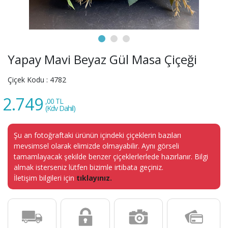
Yapay Mavi Beyaz Gül Masa Çiçeği
Çiçek Kodu :
4782
2.749
,00 TL
(Kdv Dahil)
Şu an fotoğraftaki ürünün içindeki çiçeklerin bazıları
mevsimsel olarak elimizde olmayabilir. Aynı görseli
tamamlayacak şekilde benzer çiçeklerlerlede hazırlanır. Bilgi
almak isterseniz lütfen bizimle irtibata geçiniz.
İletişim bilgileri için
tıklayınız.