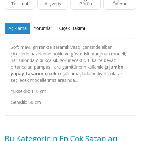
Teslimat
Alışveriş
Görün
Ödeme
Açıklama
Yorumlar
Çiçek Bakımı
Soft mavi, gri renkte seramik vazo içerisinde albenili
çiçeklerle hazırlanan boylu ve gösterişli aranjman modeli,
her salonda oldukça şık görünecektir. 1. kalite beyaz
ortancalar, pampas, ara garnitürlerin kullanıldığı
jumbo
yapay tasarım çiçek
çeşitli amaçlarla hediyelik olarak
seçilecek modellerimiz arasında...
Yükseklik: 110 cm
Genişlik: 60 cm
Bu Kategorinin En Çok Satanları