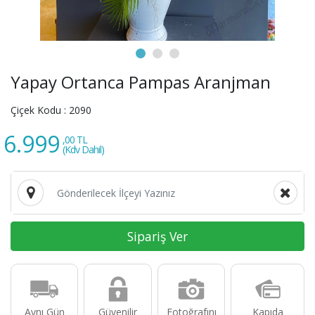
Yapay Ortanca Pampas Aranjman
Çiçek Kodu :
2090
6.999
,00 TL
(Kdv Dahil)
Sipariş Ver
Aynı Gün
Güvenilir
Fotoğrafını
Kapıda