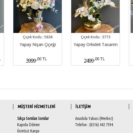
Çiçek Kodu :
5838
Çiçek Kodu :
3773
Yapay Nişan Çiçeği
Yapay Orkideli Tasarım
L
,00 TL
,00 TL
3999
2499
MÜŞTERİ HİZMETLERİ
İLETİŞİM
Sıkça Sorulan Sorular
Anadolu Yakası (Merkez)
Kapıda Ödeme
Telefon : (0216) 442 7594
Ücretsiz Kargo