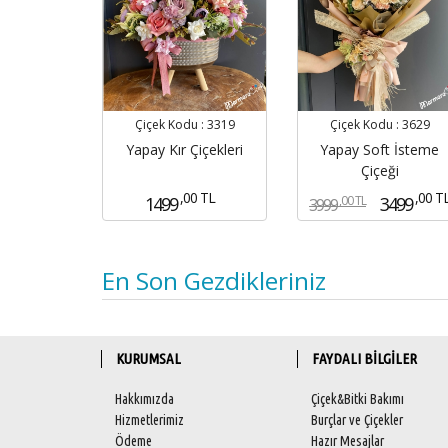
Çiçek Kodu :
3319
Çiçek Kodu :
3629
Yapay Kır Çiçekleri
Yapay Soft İsteme
Çiçeği
,00 TL
,00 T
,00 TL
1499
3499
3999
En Son Gezdikleriniz
KURUMSAL
FAYDALI BİLGİLER
Hakkımızda
Çiçek&Bitki Bakımı
Hizmetlerimiz
Burçlar ve Çiçekler
Ödeme
Hazır Mesajlar