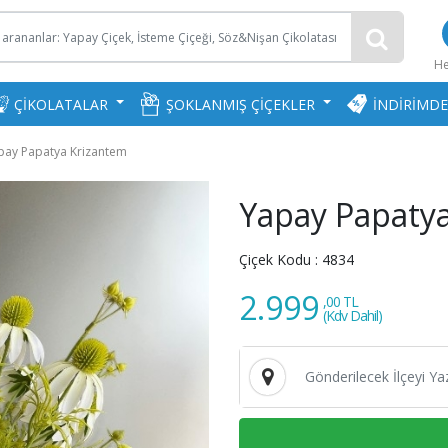
H
ÇİKOLATALAR
ŞOKLANMIŞ ÇİÇEKLER
İNDİRİMDE
pay Papatya Krizantem
Yapay Papaty
Çiçek Kodu :
4834
2.999
,00 TL
(Kdv Dahil)