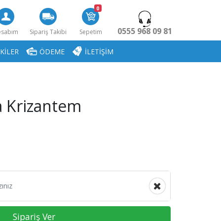
0
0555 968 09 81
esabım
Sipariş Takibi
Sepetim
KİLER
ÖDEME
İLETİŞİM
a Krizantem
Sipariş Ver