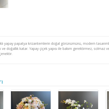
şlıklı yapay papatya krizantemlerin doğal görünümünü, modern tasarıml
e doğallık katar. Yapay çiçek yapısı ile bakım gerektirmez, solmaz ve 
çenektir.
rı